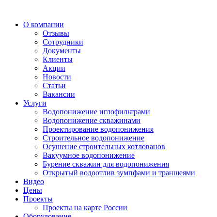
О компании
Отзывы
Сотрудники
Документы
Клиенты
Акции
Новости
Статьи
Вакансии
Услуги
Водопонижение иглофильтрами
Водопонижение скважинами
Проектирование водопонижения
Строительное водопонижение
Осушение строительных котлованов
Вакуумное водопонижение
Бурение скважин для водопонижения
Открытый водоотлив зумпфами и траншеями
Видео
Цены
Проекты
Проекты на карте России
Оборудование