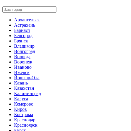
Архангельск
Астрахань
Барнаул
Белгород
Брянск
Владимир
Волгоград
Вологда
Воронеж
Иваново
Ижевск
Йошкар-Ола
Казань
Казахстан
Калининград
Калуга
Кемерово
Киров
Кострома
Краснодар
Красноярск
Курск