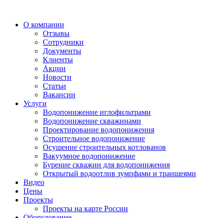
О компании
Отзывы
Сотрудники
Документы
Клиенты
Акции
Новости
Статьи
Вакансии
Услуги
Водопонижение иглофильтрами
Водопонижение скважинами
Проектирование водопонижения
Строительное водопонижение
Осушение строительных котлованов
Вакуумное водопонижение
Бурение скважин для водопонижения
Открытый водоотлив зумпфами и траншеями
Видео
Цены
Проекты
Проекты на карте России
Оборудование