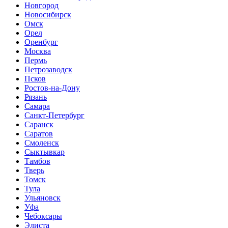
Новгород
Новосибирск
Омск
Орел
Оренбург
Москва
Пермь
Петрозаводск
Псков
Ростов-на-Дону
Рязань
Самара
Санкт-Петербург
Саранск
Саратов
Смоленск
Сыктывкар
Тамбов
Тверь
Томск
Тула
Ульяновск
Уфа
Чебоксары
Элиста