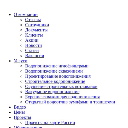
О компании
Отзывы
Сотрудники
Документы
Клиенты
Акции
Новости
Статьи
Вакансии
Услуги
Водопонижение иглофильтрами
Водопонижение скважинами
Проектирование водопонижения
Строительное водопонижение
Осушение строительных котлованов
Вакуумное водопонижение
Бурение скважин для водопонижения
Открытый водоотлив зумпфами и траншеями
Видео
Цены
Проекты
Проекты на карте России
Оборудование