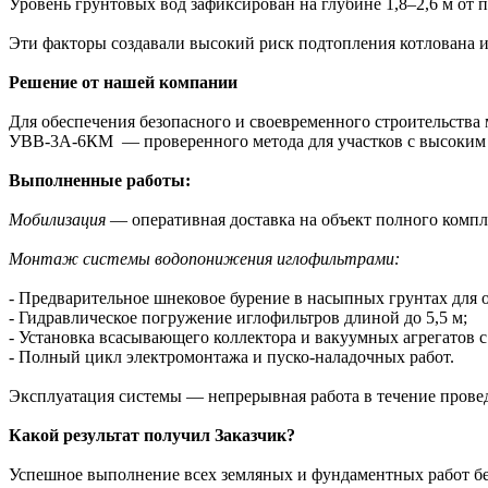
Уровень грунтовых вод зафиксирован на глубине 1,8–2,6 м от 
Эти факторы создавали высокий риск подтопления котлована 
Решение от нашей компании
Для обеспечения безопасного и своевременного строительств
УВВ-3А-6КМ — проверенного метода для участков с высоким 
Выполненные работы:
Мобилизация
— оперативная доставка на объект полного компл
Монтаж системы водопонижения иглофильтрами:
- Предварительное шнековое бурение в насыпных грунтах для 
- Гидравлическое погружение иглофильтров длиной до 5,5 м;
- Установка всасывающего коллектора и вакуумных агрегатов с
- Полный цикл электромонтажа и пуско-наладочных работ.
Эксплуатация системы — непрерывная работа в течение прове
Какой р
езультат получил Заказчик?
Успешное выполнение всех земляных и фундаментных работ без