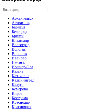
Архангельск
Астрахань
Барнаул
Белгород
Брянск
Владимир
Волгоград
Вологда
Воронеж
Иваново
Ижевск
Йошкар-Ола
Казань
Казахстан
Калининград
Калуга
Кемерово
Киров
Кострома
Краснодар
Красноярск