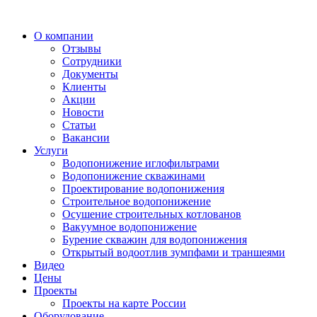
О компании
Отзывы
Сотрудники
Документы
Клиенты
Акции
Новости
Статьи
Вакансии
Услуги
Водопонижение иглофильтрами
Водопонижение скважинами
Проектирование водопонижения
Строительное водопонижение
Осушение строительных котлованов
Вакуумное водопонижение
Бурение скважин для водопонижения
Открытый водоотлив зумпфами и траншеями
Видео
Цены
Проекты
Проекты на карте России
Оборудование