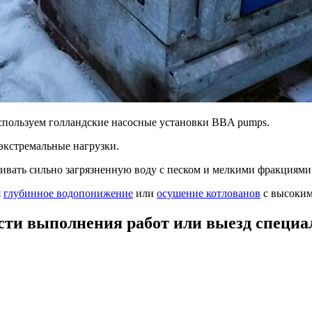
спользуем голландские насосные установки BBA pumps.
экстремальные нагрузки.
ивать сильно загрязненную воду с песком и мелкими фракциями г
я
глубинное водопонижение
или
осушение котлованов
с высоким
сти выполнения работ или выезд специа